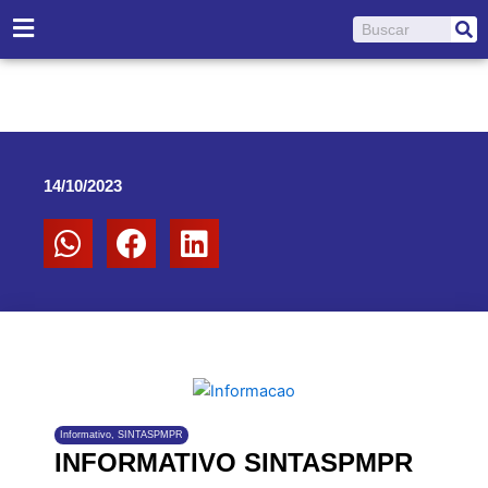
Ir
Pesquisar
para
o
conteúdo
14/10/2023
Informativo
,
SINTASPMPR
INFORMATIVO SINTASPMPR