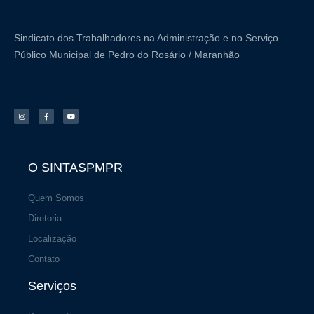
m
Sindicato dos Trabalhadores na Administração e no Serviço
Público Municipal de Pedro do Rosário / Maranhão
I
F
Y
n
a
o
s
c
u
t
e
t
a
b
u
g
o
b
r
o
e
a
k
m
-
f
O SINTASPMPR
Quem Somos
Diretoria
Localização
Contato
Serviços