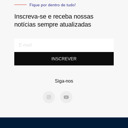
Fique por dentro de tudo!
Inscreva-se e receba nossas
notícias sempre atualizadas
E-
mail
INSCREVER
Siga-nos
I
Y
n
o
s
u
t
t
a
u
g
b
r
e
a