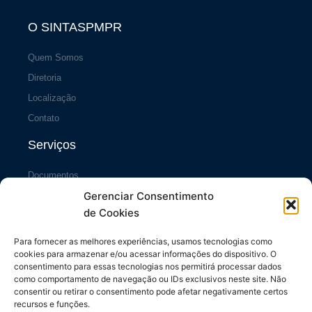
a
k
m
-
f
O SINTASPMPR
Quem Somos
Diretoria
Localização
Contato
Serviços
Documentos
Gerenciar Consentimento
Portal da Transparência
de Cookies
Sistema SiscCG
Área do Sócio
Para fornecer as melhores experiências, usamos tecnologias como
cookies para armazenar e/ou acessar informações do dispositivo. O
Links Úteis
consentimento para essas tecnologias nos permitirá processar dados
como comportamento de navegação ou IDs exclusivos neste site. Não
consentir ou retirar o consentimento pode afetar negativamente certos
Repasses ao Município
recursos e funções.