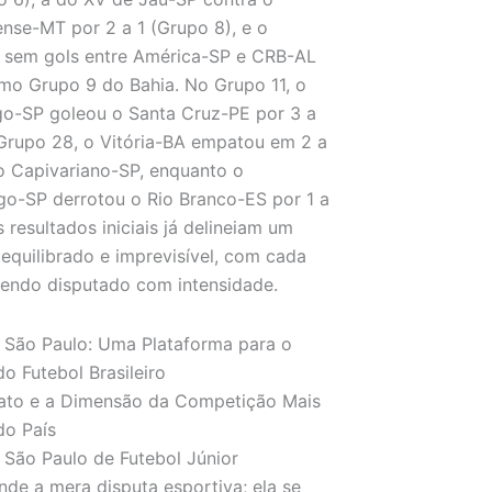
nse-MT por 2 a 1 (Grupo 8), e o
 sem gols entre América-SP e CRB-AL
o Grupo 9 do Bahia. No Grupo 11, o
o-SP goleou o Santa Cruz-PE por 3 a
 Grupo 28, o Vitória-BA empatou em 2 a
 Capivariano-SP, enquanto o
o-SP derrotou o Rio Branco-ES por 1 a
s resultados iniciais já delineiam um
 equilibrado e imprevisível, com cada
endo disputado com intensidade.
 São Paulo: Uma Plataforma para o
do Futebol Brasileiro
ato e a Dimensão da Competição Mais
do País
São Paulo de Futebol Júnior
nde a mera disputa esportiva; ela se