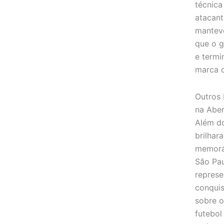
técnica
atacant
manteve
que o g
e termi
marca d
Outros 
na Aber
Além do
brilha
memorá
São Pau
represe
conquis
sobre o
futebol