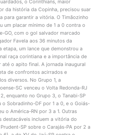
uardados, o Corinthians, maior
r da história da Copinha, precisou suar
a para garantir a vitória. O Timãozinho
u um placar mínimo de 1 a 0 contra o
de-GO, com o gol salvador marcado
gador Favela aos 36 minutos da
a etapa, um lance que demonstrou a
onal raça corintiana e a importância de
r até o apito final. A jornada inaugural
leta de confrontos acirrados e
dos diversos. No Grupo 1, a
oense-SC venceu o Volta Redonda-RJ
 2, enquanto no Grupo 3, o Tanabi-SP
 o Sobradinho-DF por 1 a 0, e o Goiás-
u o América-RN por 3 a 1. Outras
s destacáveis incluem a vitória do
Prudent-SP sobre o Carajás-PA por 2 a
o 6), a do XV de Jaú-SP contra o