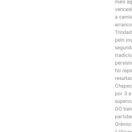
mais ag
vencedo
a camis
arranco
Trinda
pelo jo
segund
tradici
persisti
foi rep
resulta
Chapec
por 3 a
superou
GO bate
partida
Grêmio 
1 (Grup