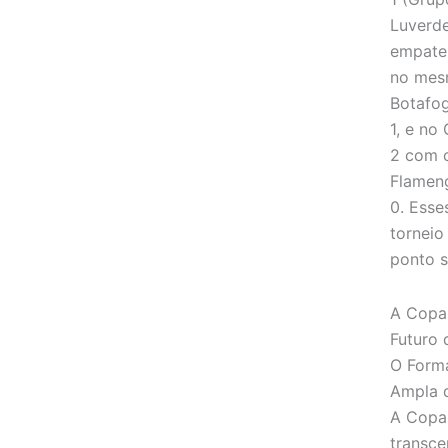
Luverde
empate
no mesm
Botafog
1, e no
2 com o
Flameng
0. Esse
torneio
ponto s
A Copa
Futuro 
O Form
Ampla 
A Copa 
transce