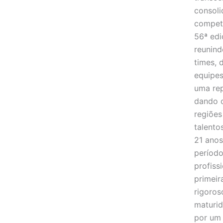
consoli
competi
56ª edi
reunin
times, 
equipes
uma rep
dando o
regiões
talentos
21 anos
período
profiss
primeir
rigoros
maturid
por um 