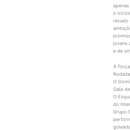
apenas 
o trico
recado 
ambiçõe
promiss
jovens 
e de um
A Força
Rodada 
O Domí
Gala de
O Esqu
do Inte
Grupo 
perfor
goleada