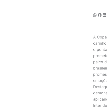
A Copa 
carinh
o ponta
promete
palco d
brasile
promes
emoções
Destaqu
demonst
aplican
Inter d