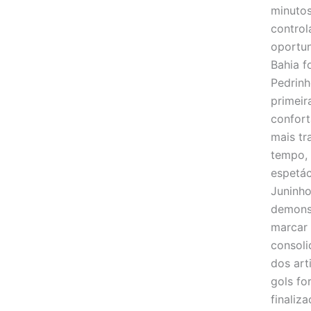
minutos
control
oportun
Bahia f
Pedrinh
primeir
confort
mais tr
tempo, 
espetác
Juninho
demonst
marcar 
consoli
dos art
gols fo
finaliz