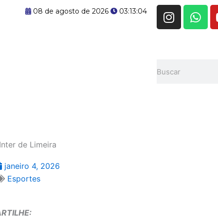
I
W
08 de agosto de 2026
03:13:05
n
h
s
a
t
t
a
s
Pesquisar
g
a
r
p
a
p
m
nter de Limeira
janeiro 4, 2026
Esportes
RTILHE: