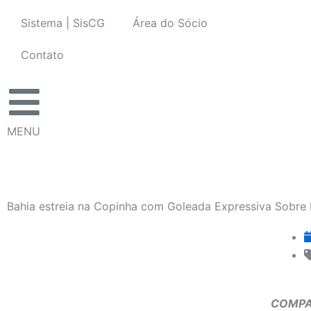
Ir
Sistema | SisCG
Área do Sócio
para
o
Contato
conteúdo
MENU
Bahia estreia na Copinha com Goleada Expressiva Sobre I
COMPA