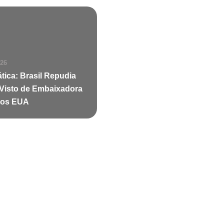
026
tica: Brasil Repudia
Visto de Embaixadora
nos EUA