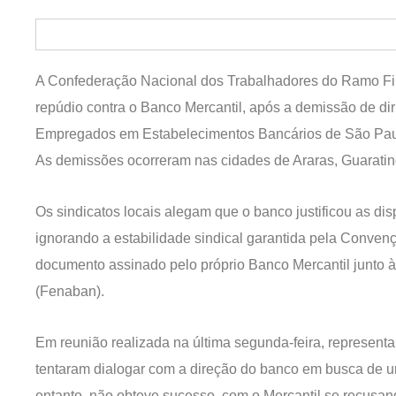
A Confederação Nacional dos Trabalhadores do Ramo Fin
repúdio contra o Banco Mercantil, após a demissão de dir
Empregados em Estabelecimentos Bancários de São Pau
As demissões ocorreram nas cidades de Araras, Guaratin
Os sindicatos locais alegam que o banco justificou as d
ignorando a estabilidade sindical garantida pela Conven
documento assinado pelo próprio Banco Mercantil junto
(Fenaban).
Em reunião realizada na última segunda-feira, represent
tentaram dialogar com a direção do banco em busca de um
entanto, não obteve sucesso, com o Mercantil se recusan