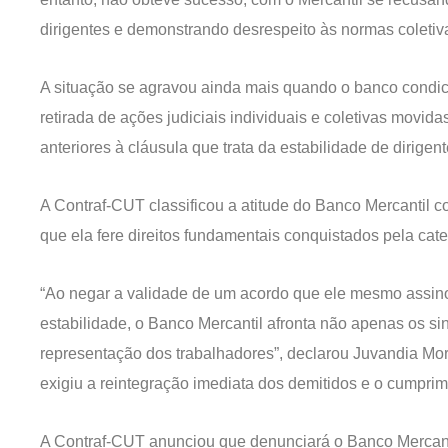
dirigentes e demonstrando desrespeito às normas coletiv
A situação se agravou ainda mais quando o banco condic
retirada de ações judiciais individuais e coletivas movida
anteriores à cláusula que trata da estabilidade de dirigent
A Contraf-CUT classificou a atitude do Banco Mercantil c
que ela fere direitos fundamentais conquistados pela cate
“Ao negar a validade de um acordo que ele mesmo assinou
estabilidade, o Banco Mercantil afronta não apenas os sin
representação dos trabalhadores”, declarou Juvandia Mor
exigiu a reintegração imediata dos demitidos e o cumprim
A Contraf-CUT anunciou que denunciará o Banco Mercanti