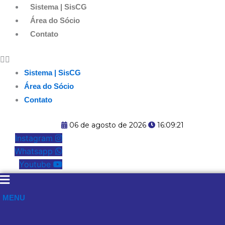
Ir
Sistema | SisCG
para
Área do Sócio
o
Contato
conteúdo
Sistema | SisCG
Área do Sócio
Contato
06 de agosto de 2026
16:09:22
Instagram
Whatsapp
Youtube
MENU