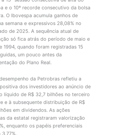
a e o 10º recorde consecutivo da bolsa
ira. O Ibovespa acumula ganhos de
na semana e expressivos 28,08% no
do de 2025. A sequência atual de
ação só fica atrás do período de maio e
e 1994, quando foram registradas 15
eguidas, um pouco antes da
ntação do Plano Real.
esempenho da Petrobras refletiu a
positiva dos investidores ao anúncio de
o líquido de R$ 32,7 bilhões no terceiro
re e à subsequente distribuição de R$
ilhões em dividendos. As ações
ias da estatal registraram valorização
%, enquanto os papéis preferenciais
 3,77%.