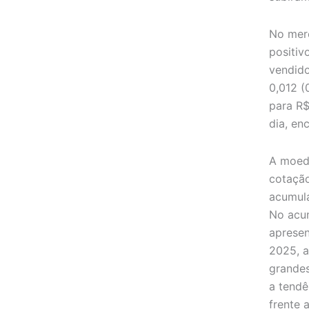
No mer
positiv
vendid
0,012 (
para R$
dia, en
A moeda
cotação
acumul
No acum
apresen
2025, a
grandes
a tendê
frente 