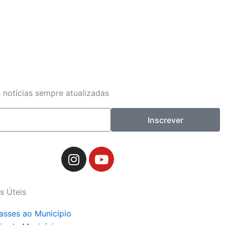
 notícias sempre atualizadas
Inscrever
I
Y
n
o
s
u
t
t
s Úteis
a
u
g
b
asses ao Município