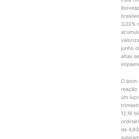
Ibovesp
brasile
3,02% 
acumula
valoriz
junho d
altas s
impleme
O bom d
reação 
um lucr
trimest
12,16 b
ordinár
de 4,83
subiram