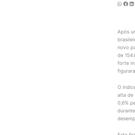
Após um
brasile
novo pa
de 154.
forte i
figurar
O índic
alta de
0,6% pe
durante
desempe
Esta fo