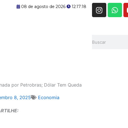
I
W
08 de agosto de 2026
12:17:18
n
h
s
a
t
t
a
s
Pesquisar
g
a
r
p
a
p
m
onada por Petrobras; Dólar Tem Queda
embro 8, 2025
Economia
RTILHE: