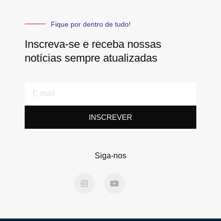
Fique por dentro de tudo!
Inscreva-se e receba nossas
notícias sempre atualizadas
E-
mail
INSCREVER
Siga-nos
I
Y
n
o
s
u
t
t
a
u
g
b