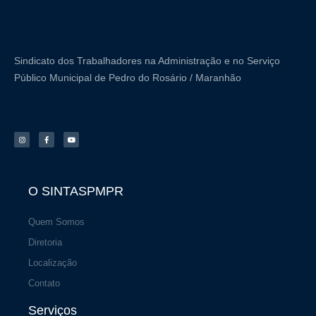
r
e
a
m
Sindicato dos Trabalhadores na Administração e no Serviço
Público Municipal de Pedro do Rosário / Maranhão
I
F
Y
n
a
o
s
c
u
t
e
t
a
b
u
g
o
b
r
o
e
a
k
m
-
f
O SINTASPMPR
Quem Somos
Diretoria
Localização
Contato
Serviços