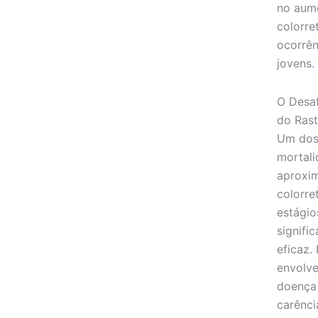
no aume
colorre
ocorrên
jovens.
O Desaf
do Ras
Um dos 
mortali
aproxi
colorre
estági
signifi
eficaz.
envolve
doença 
carênci