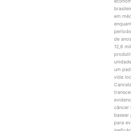
econômi
brasile
em médi
enquan
período
de anos
12,6 mi
produti
unidade
um padr
vida lo
Cancela
transce
eviden
câncer 
basear 
para ev
ineficá