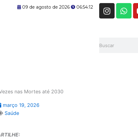
I
W
09 de agosto de 2026
06:54:13
n
h
s
a
t
t
a
s
Pesquisar
g
a
r
p
a
p
m
 Vezes nas Mortes até 2030
março 19, 2026
Saúde
RTILHE: