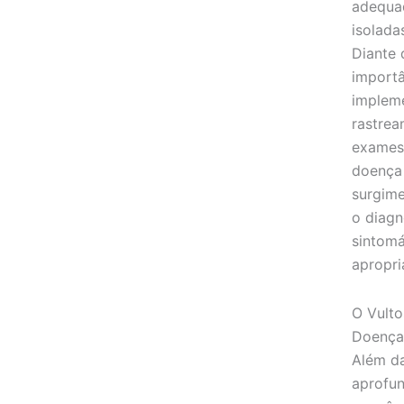
adequad
isolada
Diante 
importâ
implem
rastrea
exames 
doença 
surgime
o diagn
sintomá
apropri
O Vult
Doença
Além da
aprofun