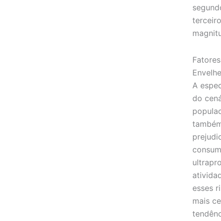
segundo
terceir
magnitu
Fatores
Envelhe
A espec
do cená
populac
também 
prejudi
consum
ultrapr
ativida
esses r
mais ce
tendênc