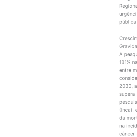
Regiona
urgênci
pública
Crescim
Gravid
A pesqu
181% n
entre m
conside
2030, a
supera 
pesquis
(Inca),
da mort
na inci
câncer 