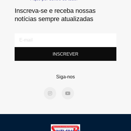
Inscreva-se e receba nossas
notícias sempre atualizadas
E-
mail
INSCREVER
Siga-nos
I
Y
n
o
s
u
t
t
a
u
g
b
r
e
a
m