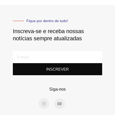
Fique por dentro de tudo!
Inscreva-se e receba nossas
notícias sempre atualizadas
E-
mail
INSCREVER
Siga-nos
I
Y
n
o
s
u
t
t