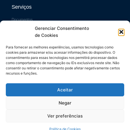
Serviços
Documentos
Gerenciar Consentimento
Portal da Transparência
de Cookies
Sistema SiscCG
Área do Sócio
Para fornecer as melhores experiências, usamos tecnologias como
cookies para armazenar e/ou acessar informações do dispositivo. O
Links Úteis
consentimento para essas tecnologias nos permitirá processar dados
como comportamento de navegação ou IDs exclusivos neste site. Não
consentir ou retirar o consentimento pode afetar negativamente certos
Repasses ao Município
recursos e funções.
Diário do Município
Contrache Online
Aceitar
CONFETAM/CUT
Negar
Ver preferências
Todos os direitos reservados. SINTASPMPR © 2024
Made with ❤ by Elementor
Política de Cookies