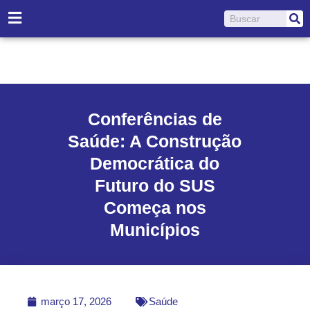
Ir
Pesquisar
para
o
conteúdo
Conferências de
Saúde: A Construção
Democrática do
Futuro do SUS
Começa nos
Municípios
março 17, 2026
Saúde