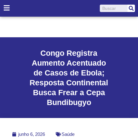
Ir
Pesquisar
para
o
conteúdo
Congo Registra
Aumento Acentuado
de Casos de Ebola;
Resposta Continental
Busca Frear a Cepa
Bundibugyo
junho 6, 2026
Saúde