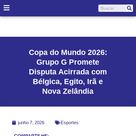
Ir
Pesquisar
para
o
conteúdo
Copa do Mundo 2026:
Grupo G Promete
Disputa Acirrada com
Bélgica, Egito, Irã e
Nova Zelândia
junho 7, 2026
Esportes