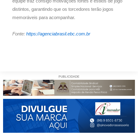
equipe traz consigo motivações fortes e estilos de jogo
distintos, garantindo que os torcedores terão jogos
memoráveis para acompanhar.
Fonte:
https://agenciabrasil.ebc.com.br
PUBLICIDADE