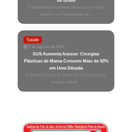
do Brasil
O paradesporto brasileiro alcançou um marco
histórico na Paralimpíada de...
Saúde
8 de agosto de 2026
SUS Aumenta Acesso: Cirurgias
Plásticas de Mama Crescem Mais de 50%
em Uma Década
O Sistema Único de Saúde (SUS) registrou um
avanço notável...