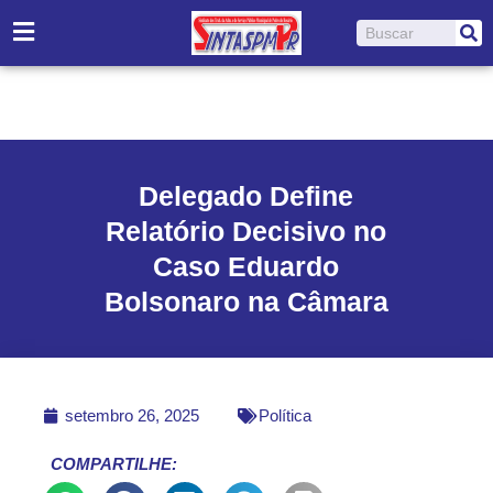
Ir
Pesquisar
para
o
conteúdo
Delegado Define
Relatório Decisivo no
Caso Eduardo
Bolsonaro na Câmara
setembro 26, 2025
Política
COMPARTILHE: