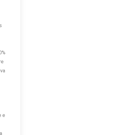
s
50%
re
iva
e e
a