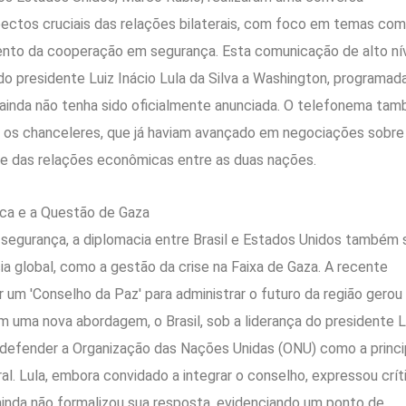
pectos cruciais das relações bilaterais, com foco em temas co
mento da cooperação em segurança. Esta comunicação de alto ní
 do presidente Luiz Inácio Lula da Silva a Washington, programad
 ainda não tenha sido oficialmente anunciada. O telefonema ta
e os chanceleres, que já haviam avançado em negociações sobre
ade das relações econômicas entre as duas nações.
ca e a Questão de Gaza
segurança, a diplomacia entre Brasil e Estados Unidos também 
a global, como a gestão da crise na Faixa de Gaza. A recente
 um 'Conselho da Paz' para administrar o futuro da região gerou
uma nova abordagem, o Brasil, sob a liderança do presidente L
 defender a Organização das Nações Unidas (ONU) como a princi
eral. Lula, embora convidado a integrar o conselho, expressou crít
 ainda não formalizou sua resposta, evidenciando um ponto de