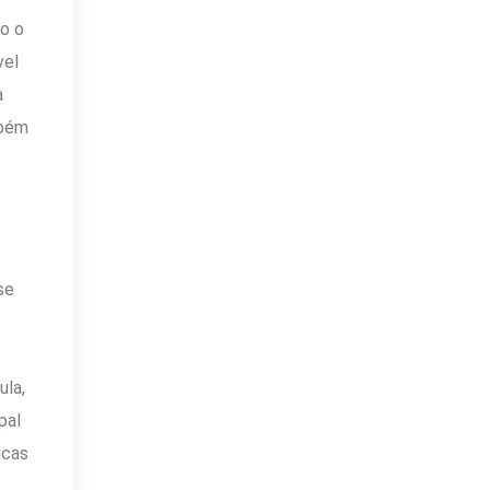
mo o
vel
a
mbém
se
ula,
pal
icas