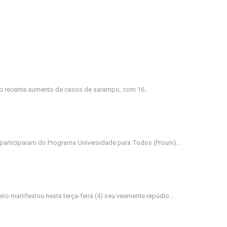
vem Priorizar a Vacinação de Trabalhadores Contra o Sar
o recente aumento de casos de sarampo, com 16...
a Divulgada com Prazos Cruciais para Comprovação Docum
participaram do Programa Universidade para Todos (Prouni)...
sil Repudia Revogação de Visto de Embaixadora nos EUA
iro manifestou nesta terça-feira (4) seu veemente repúdio...