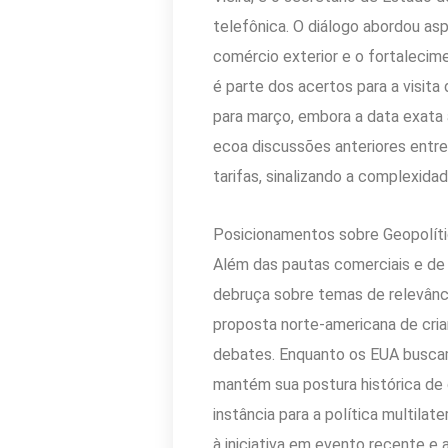
telefônica. O diálogo abordou as
comércio exterior e o fortaleci
é parte dos acertos para a visita
para março, embora a data exata
ecoa discussões anteriores entr
tarifas, sinalizando a complexid
Posicionamentos sobre Geopolíti
Além das pautas comerciais e de 
debruça sobre temas de relevânci
proposta norte-americana de criar
debates. Enquanto os EUA buscam 
mantém sua postura histórica de
instância para a política multilat
à iniciativa em evento recente e