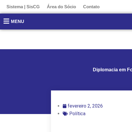
Ir
Sistema | SisCG
Área do Sócio
Contato
para
o
MENU
conteúdo
Diplomacia em Fo
fevereiro 2, 2026
Política