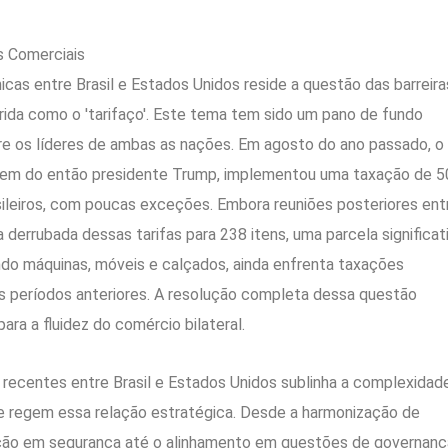
s Comerciais
as entre Brasil e Estados Unidos reside a questão das barreira
ida como o 'tarifaço'. Este tema tem sido um pano de fundo
re os líderes de ambas as nações. Em agosto do ano passado, o
rdem do então presidente Trump, implementou uma taxação de 
sileiros, com poucas exceções. Embora reuniões posteriores ent
derrubada dessas tarifas para 238 itens, uma parcela significat
indo máquinas, móveis e calçados, ainda enfrenta taxações
 períodos anteriores. A resolução completa dessa questão
ara a fluidez do comércio bilateral.
 recentes entre Brasil e Estados Unidos sublinha a complexidad
ue regem essa relação estratégica. Desde a harmonização de
ação em segurança até o alinhamento em questões de governanç