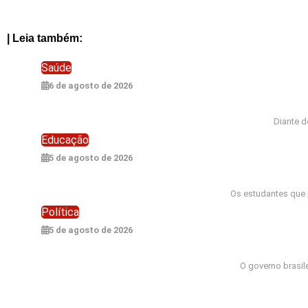
| Leia também:
Saúde
6 de agosto de 2026
Alerta da ANAMT: Empresas De
Diante d
Educação
5 de agosto de 2026
Prouni 2026/2: Segunda Chamad
Os estudantes que 
Política
5 de agosto de 2026
Crise Diplomática: Bra
O governo brasile