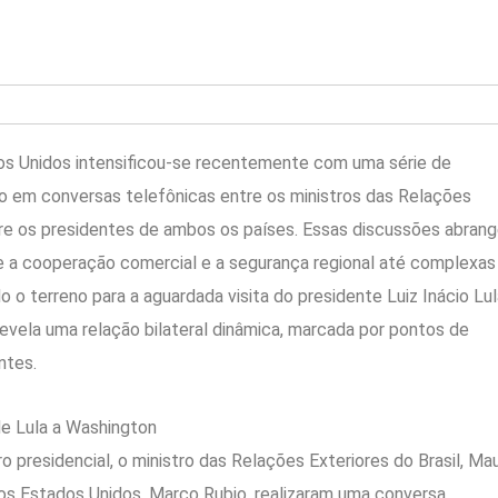
dos Unidos intensificou-se recentemente com uma série de
do em conversas telefônicas entre os ministros das Relações
ntre os presidentes de ambos os países. Essas discussões abran
 a cooperação comercial e a segurança regional até complexas
 o terreno para a aguardada visita do presidente Luiz Inácio Lu
revela uma relação bilateral dinâmica, marcada por pontos de
ntes.
de Lula a Washington
 presidencial, o ministro das Relações Exteriores do Brasil, Ma
 dos Estados Unidos, Marco Rubio, realizaram uma conversa