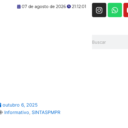
I
W
07 de agosto de 2026
21:12:02
n
h
s
a
t
t
a
s
Pesquisar
g
a
r
p
a
p
m
outubro 6, 2025
Informativo
,
SINTASPMPR