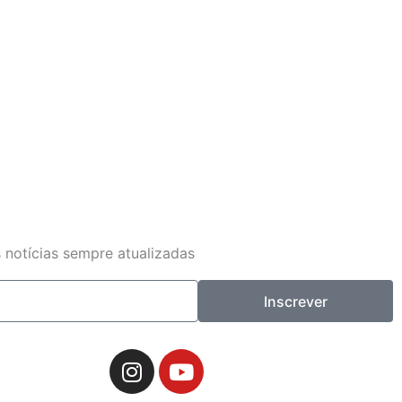
 notícias sempre atualizadas
Inscrever
I
Y
n
o