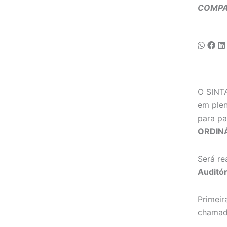
COMPA
O SINT
em plen
para pa
ORDIN
Será re
Auditó
Primei
chamad