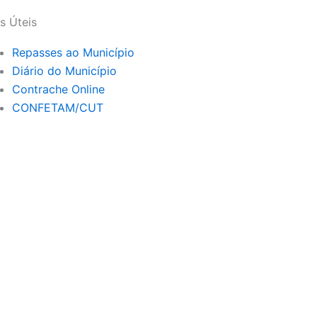
s
u
t
t
s Úteis
a
u
g
b
Repasses ao Município
r
e
Diário do Município
a
Contrache Online
m
CONFETAM/CUT