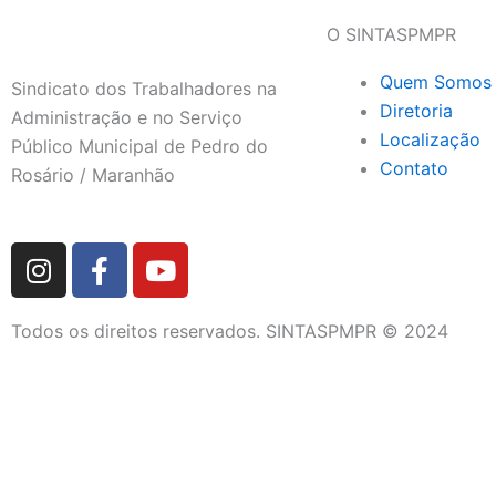
O SINTASPMPR
Quem Somos
Sindicato dos Trabalhadores na
Diretoria
Administração e no Serviço
Localização
Público Municipal de Pedro do
Contato
Rosário / Maranhão
I
F
Y
n
a
o
s
c
u
Todos os direitos reservados. SINTASPMPR © 2024
t
e
t
a
b
u
g
o
b
r
o
e
a
k
m
-