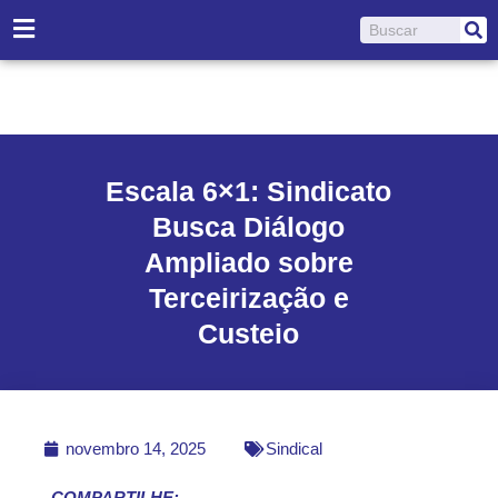
Ir
Pesquisar
para
o
conteúdo
Escala 6×1: Sindicato
Busca Diálogo
Ampliado sobre
Terceirização e
Custeio
novembro 14, 2025
Sindical