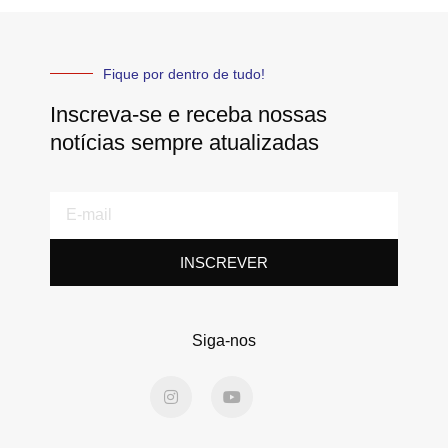
Fique por dentro de tudo!
Inscreva-se e receba nossas
notícias sempre atualizadas
E-
mail
INSCREVER
Siga-nos
I
Y
n
o
s
u
t
t
a
u