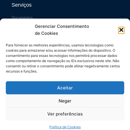
Serviços
Documentos
Gerenciar Consentimento
Portal da Transparência
de Cookies
Sistema SiscCG
Área do Sócio
Para fornecer as melhores experiências, usamos tecnologias como
cookies para armazenar e/ou acessar informações do dispositivo. O
Links Úteis
consentimento para essas tecnologias nos permitirá processar dados
como comportamento de navegação ou IDs exclusivos neste site. Não
consentir ou retirar o consentimento pode afetar negativamente certos
Repasses ao Município
recursos e funções.
Diário do Município
Contrache Online
Aceitar
CONFETAM/CUT
Negar
Ver preferências
Todos os direitos reservados. SINTASPMPR © 2024
Made with ❤ by Elementor
Política de Cookies