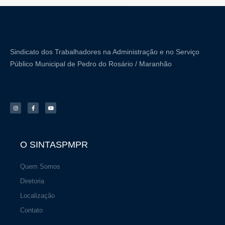
g
b
r
e
a
m
Sindicato dos Trabalhadores na Administração e no Serviço
Público Municipal de Pedro do Rosário / Maranhão
I
F
Y
n
a
o
s
c
u
t
e
t
a
b
u
g
o
b
r
o
e
a
k
m
-
f
O SINTASPMPR
Quem Somos
Diretoria
Localização
Contato