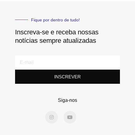
Fique por dentro de tudo!
Inscreva-se e receba nossas
notícias sempre atualizadas
E-
mail
INSCREVER
Siga-nos
I
Y
n
o
s
u
t
t
a
u