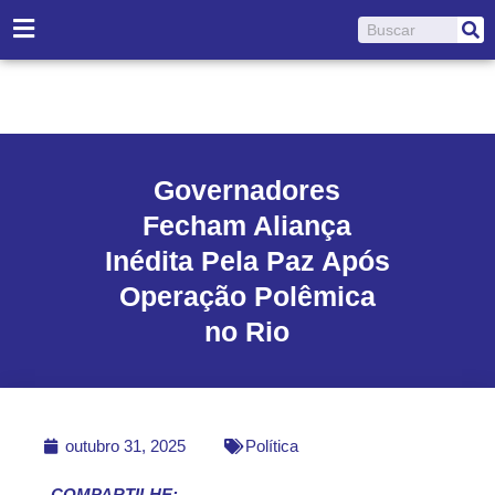
Ir
Pesquisar
para
o
conteúdo
Governadores
Fecham Aliança
Inédita Pela Paz Após
Operação Polêmica
no Rio
outubro 31, 2025
Política