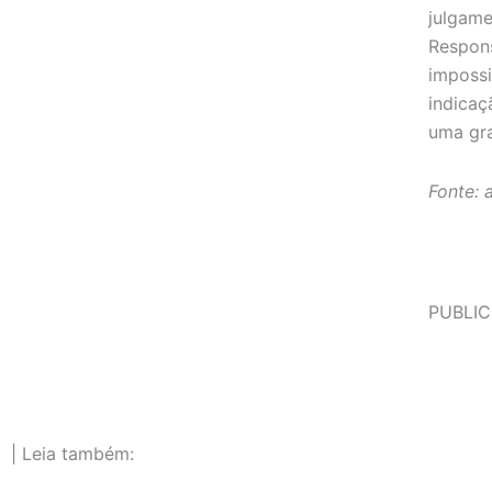
julgame
Respons
impossi
indicaç
uma gr
Fonte: 
PUBLIC
| Leia também: