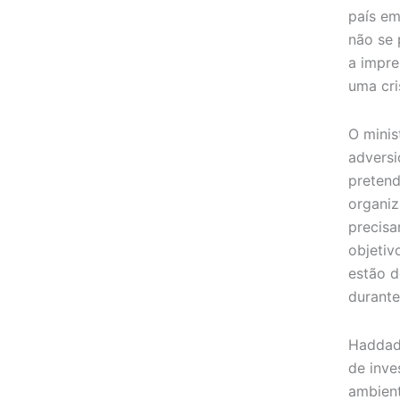
país e
não se 
a impre
uma cris
O minis
adversi
pretend
organiz
precisa
objetiv
estão d
durante
Haddad
de inve
ambient