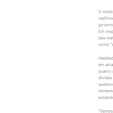
O minis
reafir
governo
Em resp
das met
como “u
Haddad
em alca
quatro
dívidas
questio
iminent
estabel
“Vamos 