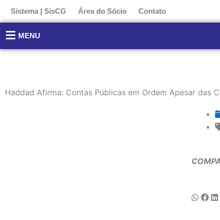
Ir
Sistema | SisCG
Área do Sócio
Contato
para
o
MENU
conteúdo
Haddad Afirma: Contas Públicas em Ordem Apesar das Cr
COMPA