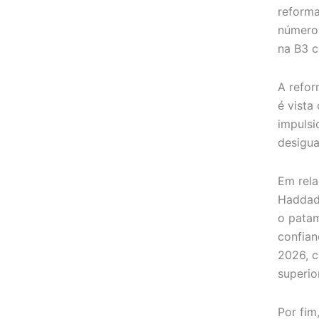
reforma
número 
na B3 c
A refor
é vista
impulsi
desigua
Em rela
Haddad
o patam
confia
2026, c
superio
Por fim