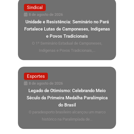
Sindical
8 de agosto de 2026
Unidade e Resistência: Seminário no Pará
Fortalece Lutas de Camponeses, Indígenas
e Povos Tradicionais
O 1º Seminário Estadual de Camponeses,
Indígenas e Povos Tradicionais,...
Esportes
8 de agosto de 2026
Legado de Otimismo: Celebrando Meio
Século da Primeira Medalha Paralímpica
do Brasil
O paradesporto brasileiro alcançou um marco
histórico na Paralimpíada de...