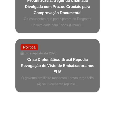
Prouni 2026/2: Segunda Chamada
Divulgada com Prazos Cruciais para
Comprovação Documental
Os estudantes que participaram do Programa
Universidade para Todos (Prouni)...
Política
5 de agosto de 2026
Crise Diplomática: Brasil Repudia
Revogação de Visto de Embaixadora nos
EUA
O governo brasileiro manifestou nesta terça-feira
(4) seu veemente repúdio...