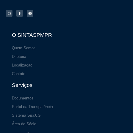
I
F
Y
n
a
o
s
c
u
t
e
t
a
b
u
g
o
b
r
o
e
a
k
m
-
f
O SINTASPMPR
Quem Somos
Diretoria
Localização
Contato
Serviços
Documentos
Portal da Transparência
Sistema SiscCG
Área do Sócio