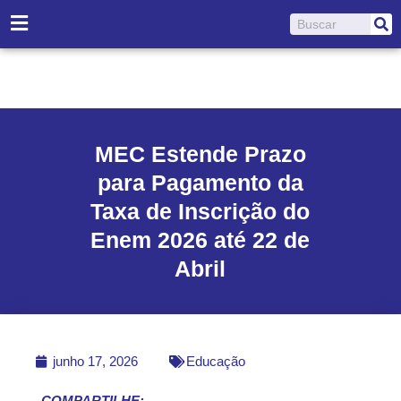
Ir
Pesquisar
para
o
conteúdo
MEC Estende Prazo
para Pagamento da
Taxa de Inscrição do
Enem 2026 até 22 de
Abril
junho 17, 2026
Educação