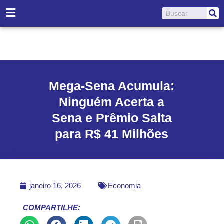
Ir
Pesquisar
para
o
conteúdo
Mega-Sena Acumula:
Ninguém Acerta a
Sena e Prêmio Salta
para R$ 41 Milhões
janeiro 16, 2026
Economia
COMPARTILHE: