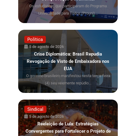
Os estudantes que participaram do Programa
Universidade para Todos (Prouni)...
Política
5 de agosto de 2026
Crise Diplomática: Brasil Repudia
Revogação de Visto de Embaixadora nos
EUA
O governo brasileiro manifestou nesta terça-feira
(4) seu veemente repúdio...
Sindical
5 de agosto de 2026
Reeleição de Lula: Estratégias
Convergentes para Fortalecer o Projeto de