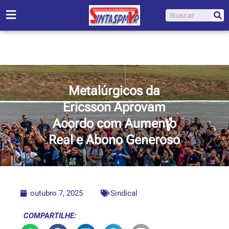
Ir
Pesquisar
para
o
conteúdo
Metalúrgicos da
Ericsson Aprovam
Acordo com Aumento
Real e Abono Generoso
outubro 7, 2025
Sindical
COMPARTILHE: