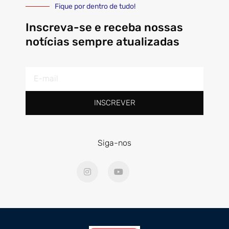
Fique por dentro de tudo!
Inscreva-se e receba nossas
notícias sempre atualizadas
E-
mail
INSCREVER
Siga-nos
I
Y
n
o
s
u
t
t
a
u
g
b
r
e
a