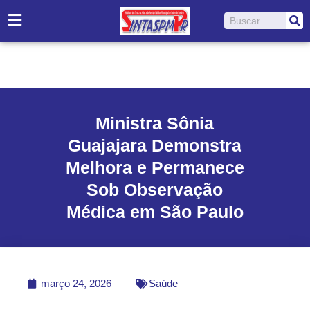
Ir
Pesquisar
para
o
conteúdo
Ministra Sônia
Guajajara Demonstra
Melhora e Permanece
Sob Observação
Médica em São Paulo
março 24, 2026
Saúde