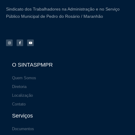
Sindicato dos Trabalhadores na Administração e no Serviço
Público Municipal de Pedro do Rosário / Maranhão
I
F
Y
n
a
o
s
c
u
t
e
t
a
b
u
g
o
b
r
o
e
a
k
m
-
f
O SINTASPMPR
Quem Somos
Diretoria
Localização
Contato
Serviços
Documentos