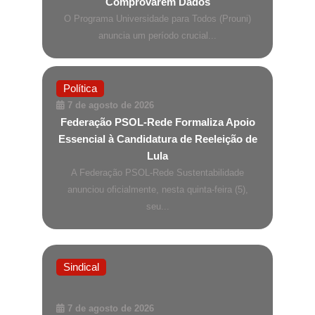
Comprovarem Dados
O Programa Universidade para Todos (Prouni)
anuncia um período crucial...
Política
7 de agosto de 2026
Federação PSOL-Rede Formaliza Apoio
Essencial à Candidatura de Reeleição de
Lula
A Federação PSOL-Rede Sustentabilidade
anunciou oficialmente, nesta quinta-feira (5),
seu...
Sindical
7 de agosto de 2026