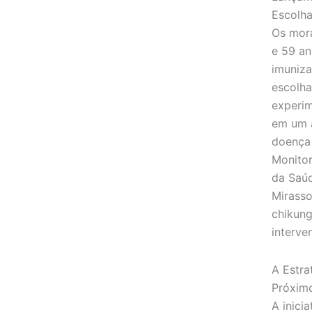
Escolh
Os mora
e 59 an
imuniza
escolha
experim
em um 
doença 
Monitor
da Saú
Mirasso
chikung
interve
A Estra
Próxim
A inici