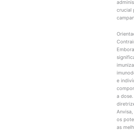
adminis
crucial
campan
Orienta
Contra
Embora
signifi
imuniza
imunode
e indiv
compon
a dose
diretri
Anvisa,
os pote
as melh