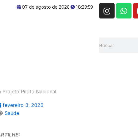
I
W
07 de agosto de 2026
18:30:00
n
h
s
a
t
t
a
s
Pesquisar
g
a
r
p
a
p
m
 Projeto Piloto Nacional
fevereiro 3, 2026
Saúde
RTILHE: