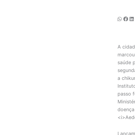
A cidad
marcou 
saúde pú
segunda
a chik
Institu
passo f
Ministé
doença 
<i>Aede
Lançame