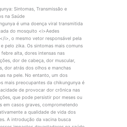
unya: Sintomas, Transmissão e
os na Saúde
ngunya é uma doença viral transmitida
icada do mosquito <i>Aedes
</i>, o mesmo vetor responsável pela
e pelo zika. Os sintomas mais comuns
 febre alta, dores intensas nas
ações, dor de cabeça, dor muscular,
os, dor atrás dos olhos e manchas
as na pele. No entanto, um dos
s mais preocupantes da chikungunya é
acidade de provocar dor crônica nas
ações, que pode persistir por meses ou
os em casos graves, comprometendo
cativamente a qualidade de vida dos
es. A introdução da vacina busca
 esses impactos devastadores na saúde