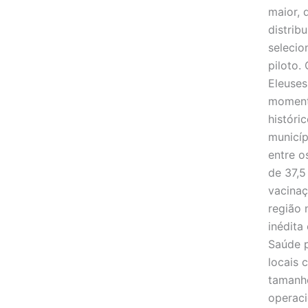
maior, 
distrib
selecio
piloto.
Eleuses
moment
históri
municíp
entre o
de 37,5
vacinaç
região 
inédita
Saúde p
locais 
tamanho
operaci