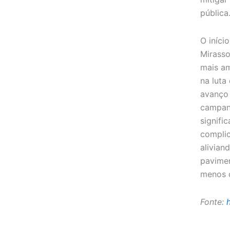
pública
O iníci
Mirasso
mais am
na luta
avanço
campan
signifi
compli
alivian
pavime
menos c
Fonte: