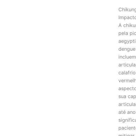
Chikung
Impact
A chiku
pela p
aegypti
dengue 
incluem
articul
calafri
vermelh
aspecto
sua cap
articul
até an
signifi
pacient
mitigar