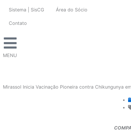
Ir
Sistema | SisCG
Área do Sócio
para
o
Contato
conteúdo
MENU
Mirassol Inicia Vacinação Pioneira contra Chikungunya em
COMPA