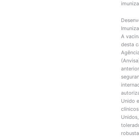
imuniza
Desenv
Imuniza
A vacin
desta 
Agência
(Anvisa
anterior
segura
intern
autoriz
Unido e
clínico
Unidos
tolerad
robusta