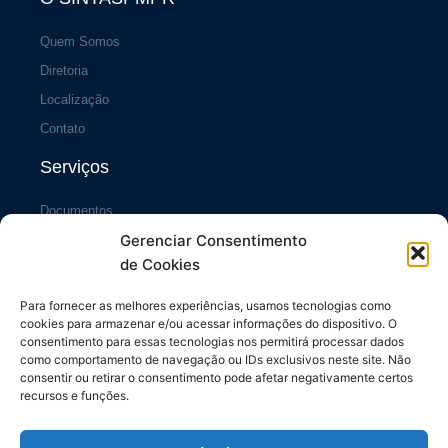
Quem Somos
Diretoria
Localização
Contato
Serviços
Documentos
Gerenciar Consentimento
Portal da Transparência
de Cookies
Sistema SiscCG
Área do Sócio
Para fornecer as melhores experiências, usamos tecnologias como
cookies para armazenar e/ou acessar informações do dispositivo. O
Links Úteis
consentimento para essas tecnologias nos permitirá processar dados
como comportamento de navegação ou IDs exclusivos neste site. Não
consentir ou retirar o consentimento pode afetar negativamente certos
Repasses ao Município
recursos e funções.
Diário do Município
Contrache Online