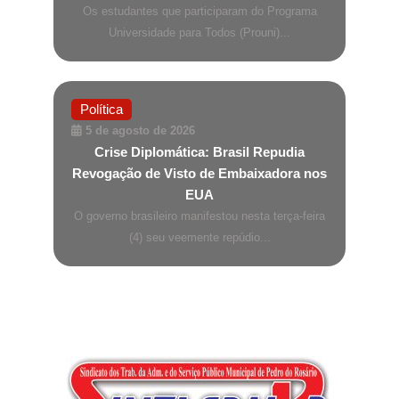
Os estudantes que participaram do Programa
Universidade para Todos (Prouni)...
Política
5 de agosto de 2026
Crise Diplomática: Brasil Repudia
Revogação de Visto de Embaixadora nos
EUA
O governo brasileiro manifestou nesta terça-feira
(4) seu veemente repúdio...