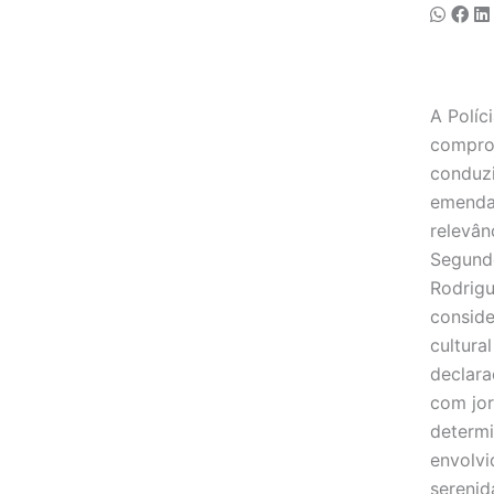
A Políc
compro
conduzi
emenda
relevân
Segundo
Rodrigu
conside
cultura
declara
com jor
determi
envolv
serenid