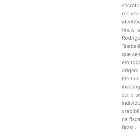
secreto
recurso
identif
finais,
Rodrigu
“inabal
que sej
em toda
origem 
Ele tam
investi
ser o s
indivíd
credibi
na fisc
Brasil.