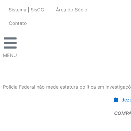
Ir
Sistema | SisCG
Área do Sócio
para
o
Contato
conteúdo
MENU
Polícia Federal não mede estatura política em investiga
dez
COMPA