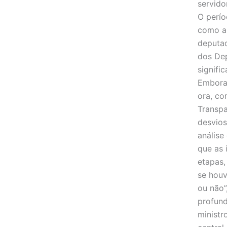
servido
O perío
como as
deputad
dos De
signifi
Embora 
ora, co
Transpa
desvios
análise
que as 
etapas
se houv
ou não”
profun
ministr