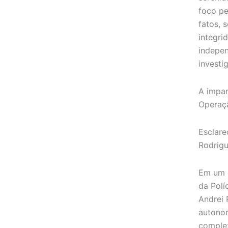
foco p
fatos, 
integri
indepe
investi
A impar
Operaç
Esclare
Rodrig
Em um c
da Políc
Andrei 
autonom
complex