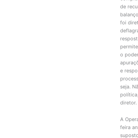
de recu
balanço
foi dir
deflagr
resposta
permite
o poder
apuraçõ
e respo
process
seja. N
política
diretor.
A Opera
feira an
supost