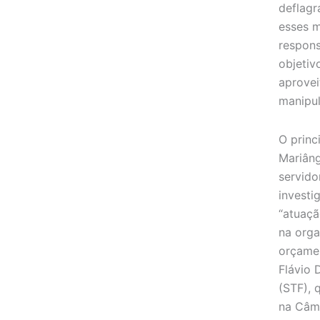
deflagr
esses m
respons
objetiv
aprovei
manipul
O princ
Mariâng
servido
invest
“atuaçã
na orga
orçamen
Flávio 
(STF), 
na Câma