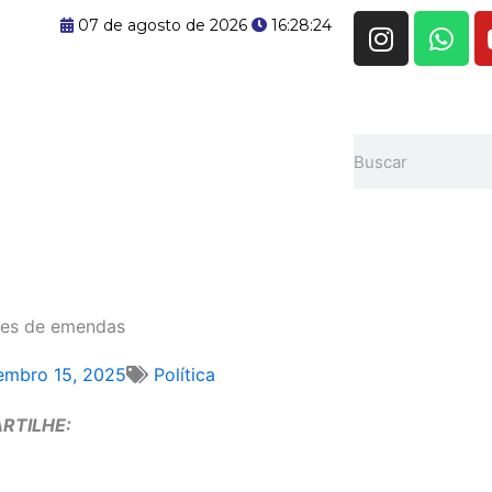
I
W
07 de agosto de 2026
16:28:25
n
h
s
a
t
t
a
s
Pesquisar
g
a
r
p
a
p
m
ções de emendas
embro 15, 2025
Política
RTILHE: