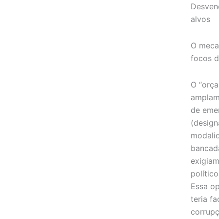
Desven
alvos
O meca
focos d
O “orça
amplam
de emen
(design
modali
bancada
exigiam
polític
Essa op
teria f
corrupç