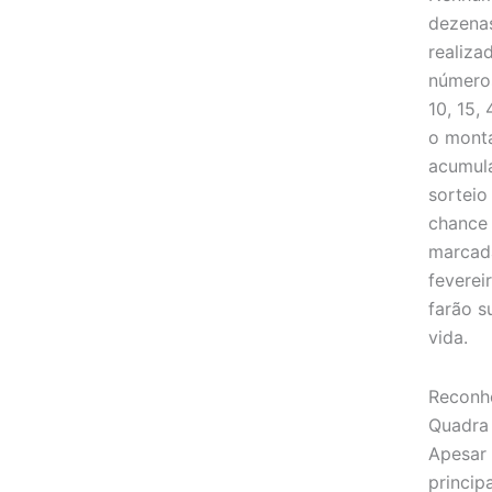
dezenas
realiza
números
10, 15,
o mont
acumula
sorteio
chance 
marcad
feverei
farão s
vida.
Reconh
Quadra
Apesar 
princip