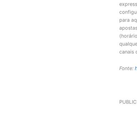
express
config
para aq
apostas
(horári
qualque
canais 
Fonte:
PUBLIC