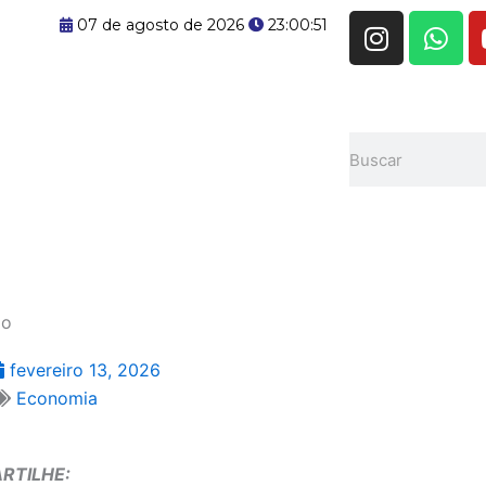
I
W
07 de agosto de 2026
23:00:52
n
h
s
a
t
t
a
s
Pesquisar
g
a
r
p
a
p
m
lo
fevereiro 13, 2026
Economia
RTILHE: