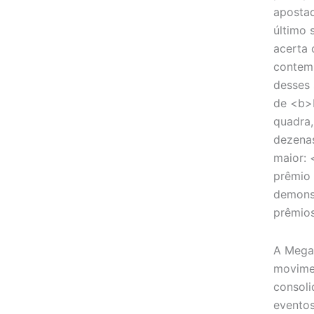
apostad
último 
acerta 
contem
desses 
de <b>R
quadra,
dezenas
maior:
prêmio 
demonst
prêmios
A Mega
movimen
consoli
eventos