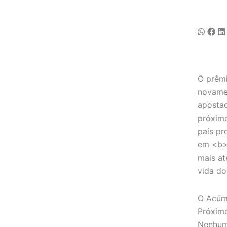
O prêm
novamen
apostad
próximo
país pr
em <b>
mais at
vida do
O Acúmu
Próximo
Nenhum 