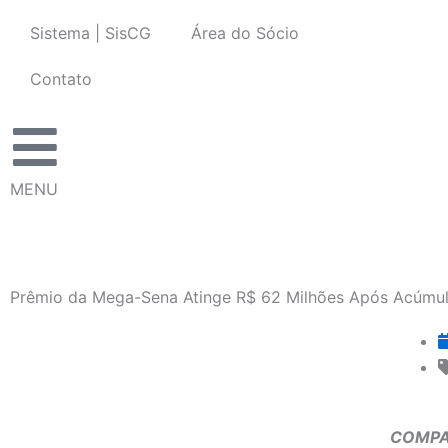
Ir
Sistema | SisCG
Área do Sócio
para
o
Contato
conteúdo
MENU
Prêmio da Mega-Sena Atinge R$ 62 Milhões Após Acúmu
COMPA