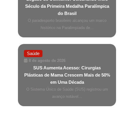
Século da Primeira Medalha Paralímpica
do Brasil
O paradesporto brasileiro alcançou um marco
histórico na Paralimpíada de...
Saúde
8 de agosto de 2026
SUS Aumenta Acesso: Cirurgias
Plásticas de Mama Crescem Mais de 50%
em Uma Década
O Sistema Único de Saúde (SUS) registrou um
avanço notável...