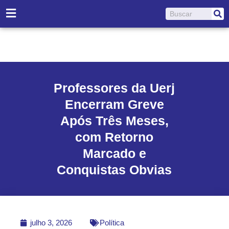
Ir
Pesquisar
para
o
conteúdo
Professores da Uerj
Encerram Greve
Após Três Meses,
com Retorno
Marcado e
Conquistas Obvias
julho 3, 2026
Política