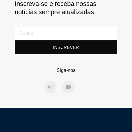
Inscreva-se e receba nossas
notícias sempre atualizadas
E-
mail
INSCREVER
Siga-nos
I
Y
n
o
s
u
t
t
a
u
g
b
r
e
a
m