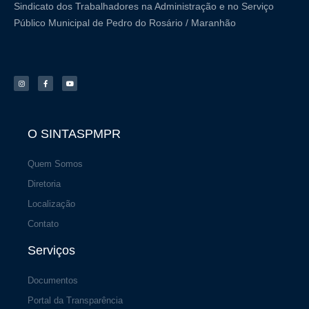
Sindicato dos Trabalhadores na Administração e no Serviço
Público Municipal de Pedro do Rosário / Maranhão
I
F
Y
n
a
o
s
c
u
t
e
t
a
b
u
g
o
b
r
o
e
a
k
m
-
f
O SINTASPMPR
Quem Somos
Diretoria
Localização
Contato
Serviços
Documentos
Portal da Transparência