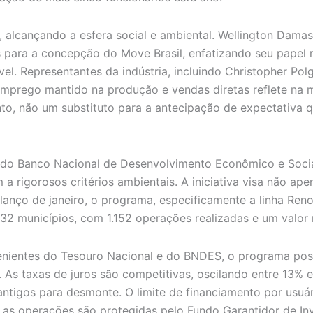
, alcançando a esfera social e ambiental. Wellington Dama
os para a concepção do Move Brasil, enfatizando seu pape
l. Representantes da indústria, incluindo Christopher Pol
mprego mantido na produção e vendas diretas reflete na m
o, não um substituto para a antecipação de expectativa q
io do Banco Nacional de Desenvolvimento Econômico e Soci
 rigorosos critérios ambientais. A iniciativa visa não apen
anço de janeiro, o programa, especificamente a linha Reno
 municípios, com 1.152 operações realizadas e um valor m
enientes do Tesouro Nacional e do BNDES, o programa poss
As taxas de juros são competitivas, oscilando entre 13% 
tigos para desmonte. O limite de financiamento por usuá
 as operações são protegidas pelo Fundo Garantidor de Inv