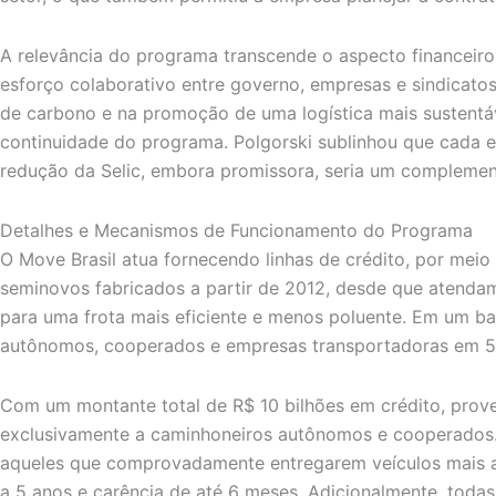
A relevância do programa transcende o aspecto financeiro
esforço colaborativo entre governo, empresas e sindicat
de carbono e na promoção de uma logística mais sustentáve
continuidade do programa. Polgorski sublinhou que cada e
redução da Selic, embora promissora, seria um complement
Detalhes e Mecanismos de Funcionamento do Programa
O Move Brasil atua fornecendo linhas de crédito, por me
seminovos fabricados a partir de 2012, desde que atendam a
para uma frota mais eficiente e menos poluente. Em um bal
autônomos, cooperados e empresas transportadoras em 532
Com um montante total de R$ 10 bilhões em crédito, prov
exclusivamente a caminhoneiros autônomos e cooperados. 
aqueles que comprovadamente entregarem veículos mais an
a 5 anos e carência de até 6 meses. Adicionalmente, todas