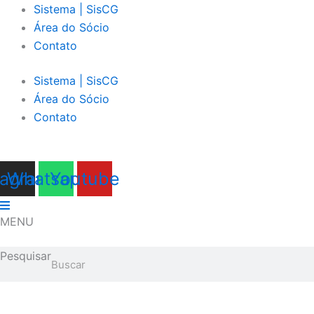
Ir
Sistema | SisCG
para
Área do Sócio
o
Contato
conteúdo
Sistema | SisCG
Área do Sócio
Contato
tagram
Whatsapp
Youtube
MENU
Pesquisar