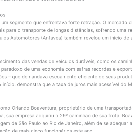
cos
a um segmento que enfrentava forte retração. O mercado 
ais para o transporte de longas distâncias, sofrendo uma
ulos Automotores (Anfavea) também revelou um início de 
rescimento das vendas de veículos duráveis, como os caminh
o paradoxo de uma economia com safras recordes e export
es – que demandava escoamento eficiente de seus produtos
o início, demonstra que a taxa de juros mais acessível do 
como Orlando Boaventura, proprietário de uma transportado
ma, sua empresa adquiriu o 29º caminhão de sua frota. B
em de São Paulo ao Rio de Janeiro, além de se adequar a
ação de mais cinco funcionários este ano.