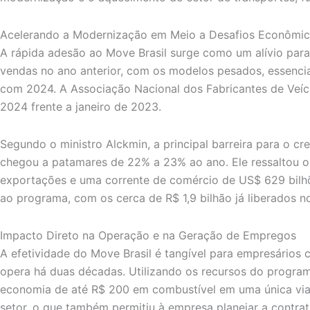
Acelerando a Modernização em Meio a Desafios Econômi
A rápida adesão ao Move Brasil surge como um alívio par
vendas no ano anterior, com os modelos pesados, essenci
com 2024. A Associação Nacional dos Fabricantes de Veíc
2024 frente a janeiro de 2023.
Segundo o ministro Alckmin, a principal barreira para o c
chegou a patamares de 22% a 23% ao ano. Ele ressaltou 
exportações e uma corrente de comércio de US$ 629 bilhõ
ao programa, com os cerca de R$ 1,9 bilhão já liberados n
Impacto Direto na Operação e na Geração de Empregos
A efetividade do Move Brasil é tangível para empresários 
opera há duas décadas. Utilizando os recursos do progra
economia de até R$ 200 em combustível em uma única viag
setor, o que também permitiu à empresa planejar a contrat