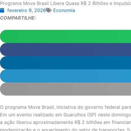
Programa Move Brasil Libera Quase R$ 2 Bilhões e Impuls
fevereiro 9, 2026
Economia
COMPARTILHE:
O programa Move Brasil, iniciativa do governo federal par
Em um evento realizado em Guarulhos (SP) neste domingo (
a ação liberou aproximadamente R$ 2 bilhões em financi
modernização e o aquecimento do setor de transportes, f