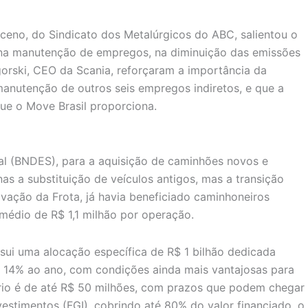
sceno, do Sindicato dos Metalúrgicos do ABC, salientou o
l na manutenção de empregos, na diminuição das emissões
gorski, CEO da Scania, reforçaram a importância da
anutenção de outros seis empregos indiretos, e que a
ue o Move Brasil proporciona.
al (BNDES), para a aquisição de caminhões novos e
as a substituição de veículos antigos, mas a transição
vação da Frota, já havia beneficiado caminhoneiros
édio de R$ 1,1 milhão por operação.
ui uma alocação específica de R$ 1 bilhão dedicada
e 14% ao ano, com condições ainda mais vantajosas para
rio é de até R$ 50 milhões, com prazos que podem chegar
estimentos (FGI), cobrindo até 80% do valor financiado, o