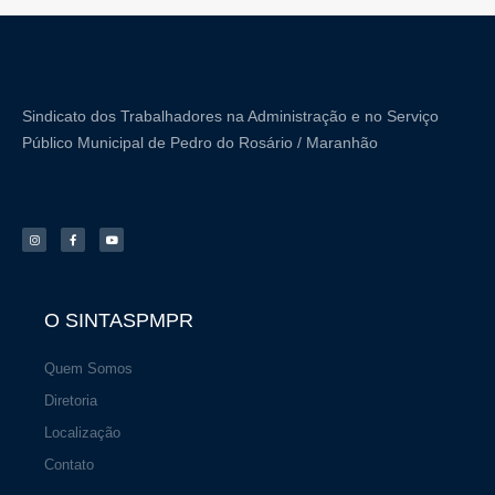
g
b
r
e
a
m
Sindicato dos Trabalhadores na Administração e no Serviço
Público Municipal de Pedro do Rosário / Maranhão
I
F
Y
n
a
o
s
c
u
t
e
t
a
b
u
g
o
b
r
o
e
a
k
m
-
f
O SINTASPMPR
Quem Somos
Diretoria
Localização
Contato