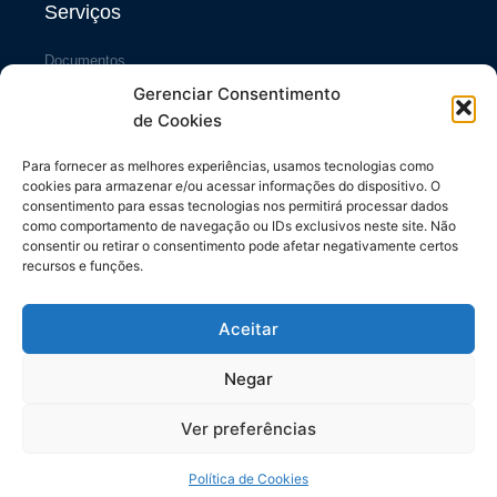
Serviços
Documentos
Gerenciar Consentimento
Portal da Transparência
de Cookies
Sistema SiscCG
Área do Sócio
Para fornecer as melhores experiências, usamos tecnologias como
cookies para armazenar e/ou acessar informações do dispositivo. O
Links Úteis
consentimento para essas tecnologias nos permitirá processar dados
como comportamento de navegação ou IDs exclusivos neste site. Não
consentir ou retirar o consentimento pode afetar negativamente certos
Repasses ao Município
recursos e funções.
Diário do Município
Contrache Online
Aceitar
CONFETAM/CUT
Negar
Ver preferências
Todos os direitos reservados. SINTASPMPR © 2024
Made with ❤ by Elementor
Política de Cookies