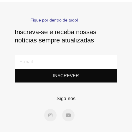
Fique por dentro de tudo!
Inscreva-se e receba nossas
notícias sempre atualizadas
E-
mail
INSCREVER
Siga-nos
I
Y
n
o
s
u
t
t
a
u