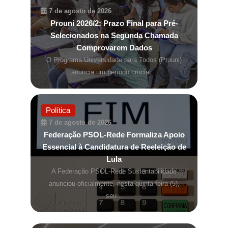
7 de agosto de 2026
Prouni 2026/2: Prazo Final para Pré-
Selecionados na Segunda Chamada
Comprovarem Dados
O Programa Universidade para Todos (Prouni)
anuncia um período crucial...
Política
7 de agosto de 2026
Federação PSOL-Rede Formaliza Apoio
Essencial à Candidatura de Reeleição de
Lula
A Federação PSOL-Rede Sustentabilidade
anunciou oficialmente, nesta quinta-feira (5),
seu...