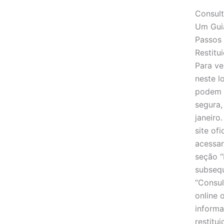
Consult
Um Gui
Passos 
Restitu
Para ver
neste l
podem r
segura,
janeiro
site ofi
acessar
seção “
subsequ
“Consul
online 
informa
restitu