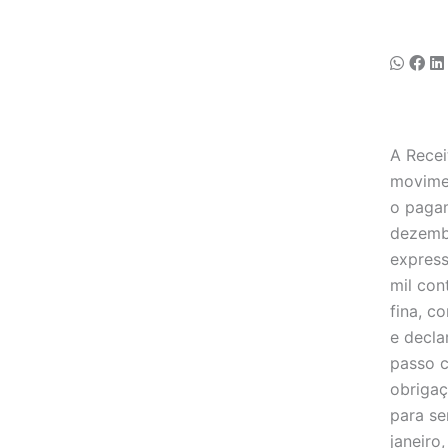
A Recei
movimen
o pagam
dezemb
expres
mil con
fina, c
e decla
passo c
obrigaç
para se
janeiro