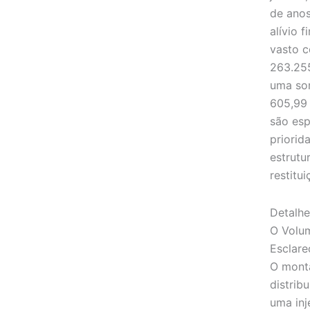
de anos
alívio 
vasto c
263.255
uma som
605,99 
são esp
priorid
estrutu
restitui
Detalh
O Volum
Esclar
O monta
distrib
uma inj