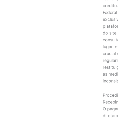
crédito
Federal
exclusi
platafo
do site
consult
lugar, 
crucial
regular
restitu
as medi
inconsi
Proced
Recebi
O pagam
diretam