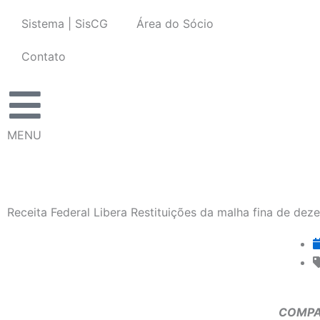
Ir
Sistema | SisCG
Área do Sócio
para
o
Contato
conteúdo
MENU
Receita Federal Libera Restituições da malha fina de de
COMPA