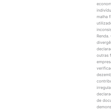
economi
indivíd
malha f
utiliza
inconsi
Renda. 
divergê
declara
outras 
empresa
verific
dezembr
contrib
irregul
declara
de doc
demons