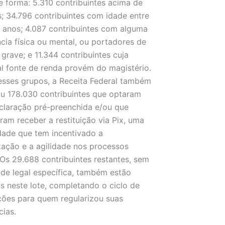
e forma: 5.310 contribuintes acima de
; 34.796 contribuintes com idade entre
 anos; 4.087 contribuintes com alguma
ncia física ou mental, ou portadores de
grave; e 11.344 contribuintes cuja
al fonte de renda provém do magistério.
sses grupos, a Receita Federal também
ou 178.030 contribuintes que optaram
claração pré-preenchida e/ou que
ram receber a restituição via Pix, uma
ade que tem incentivado a
ização e a agilidade nos processos
. Os 29.688 contribuintes restantes, sem
ade legal específica, também estão
os neste lote, completando o ciclo de
ições para quem regularizou suas
ias.