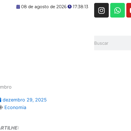
I
W
08 de agosto de 2026
17:38:14
n
h
s
a
t
t
a
s
Pesquisar
g
a
r
p
a
p
m
zembro
dezembro 29, 2025
Economia
RTILHE: