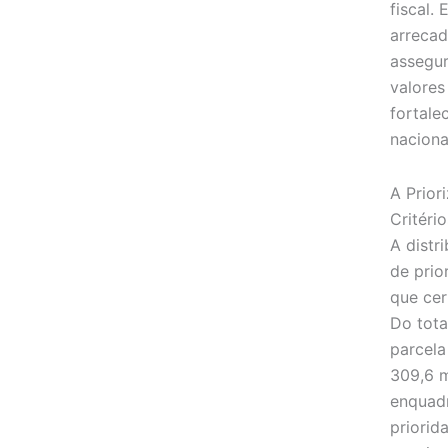
fiscal.
arrecad
assegur
valores
fortale
naciona
A Prior
Critéri
A distr
de prio
que cer
Do tota
parcela
309,6 m
enquadr
priorid