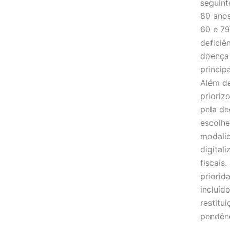
seguint
80 anos
60 e 79
deficiê
doença 
princip
Além de
prioriz
pela de
escolhe
modalid
digital
fiscais
priorid
incluíd
restitu
pendênc