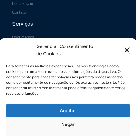
Localização
Contato
Serviços
Documentos
Gerenciar Consentimento
Portal da Transparência
de Cookies
Sistema SiscCG
Área do Sócio
Para fornecer as melhores experiências, usamos tecnologias como
cookies para armazenar e/ou acessar informações do dispositivo. O
Links Úteis
consentimento para essas tecnologias nos permitirá processar dados
como comportamento de navegação ou IDs exclusivos neste site. Não
consentir ou retirar o consentimento pode afetar negativamente certos
Repasses ao Município
recursos e funções.
Diário do Município
Contrache Online
Aceitar
CONFETAM/CUT
Negar