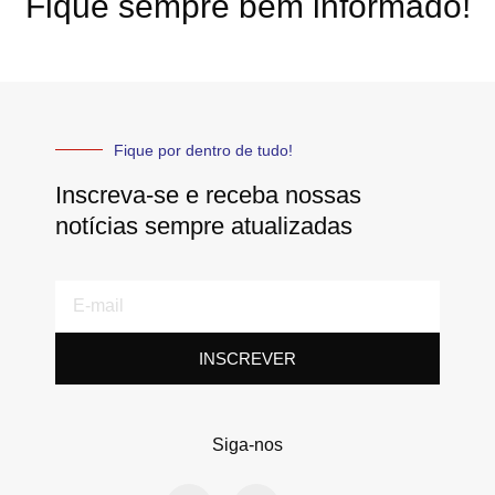
Fique sempre bem informado!
Fique por dentro de tudo!
Inscreva-se e receba nossas
notícias sempre atualizadas
E-
mail
INSCREVER
Siga-nos
I
Y