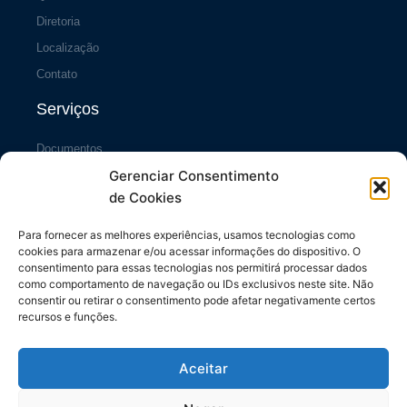
Diretoria
Localização
Contato
Serviços
Documentos
Gerenciar Consentimento
Portal da Transparência
de Cookies
Sistema SiscCG
Área do Sócio
Para fornecer as melhores experiências, usamos tecnologias como
cookies para armazenar e/ou acessar informações do dispositivo. O
Links Úteis
consentimento para essas tecnologias nos permitirá processar dados
como comportamento de navegação ou IDs exclusivos neste site. Não
consentir ou retirar o consentimento pode afetar negativamente certos
Repasses ao Município
recursos e funções.
Diário do Município
Contrache Online
Aceitar
CONFETAM/CUT