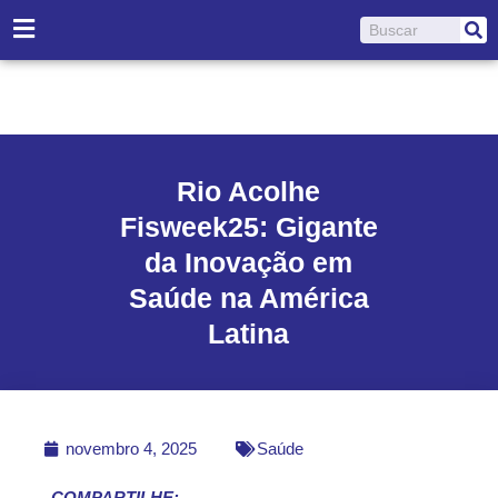
Ir
Pesquisar
para
o
conteúdo
Rio Acolhe
Fisweek25: Gigante
da Inovação em
Saúde na América
Latina
novembro 4, 2025
Saúde