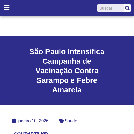
Ir
Pesquisar
para
o
conteúdo
São Paulo Intensifica
Campanha de
Vacinação Contra
Sarampo e Febre
Amarela
janeiro 10, 2026
Saúde