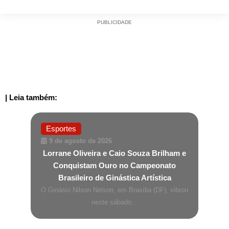
PUBLICIDADE
| Leia também:
Esportes
9 de agosto de 2026
Lorrane Oliveira e Caio Souza Brilham e
Conquistam Ouro no Campeonato
Brasileiro de Ginástica Artística
O Ginásio Nilson Nelson, em Brasília (DF), vibrou
neste sábado...