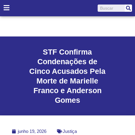
Ir
Pesquisar
para
o
conteúdo
STF Confirma
Condenações de
Cinco Acusados Pela
Morte de Marielle
Franco e Anderson
Gomes
junho 19, 2026
Justiça