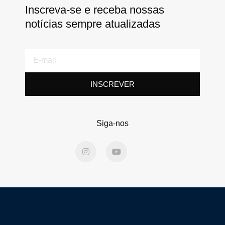
Inscreva-se e receba nossas
notícias sempre atualizadas
E-
mail
INSCREVER
Siga-nos
I
Y
n
o
s
u
t
t
a
u
g
b
r
e
a
m