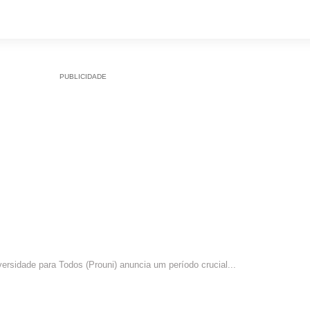
PUBLICIDADE
para Pré-Selecionados na Segunda Chamada Comprovarem D
rsidade para Todos (Prouni) anuncia um período crucial...