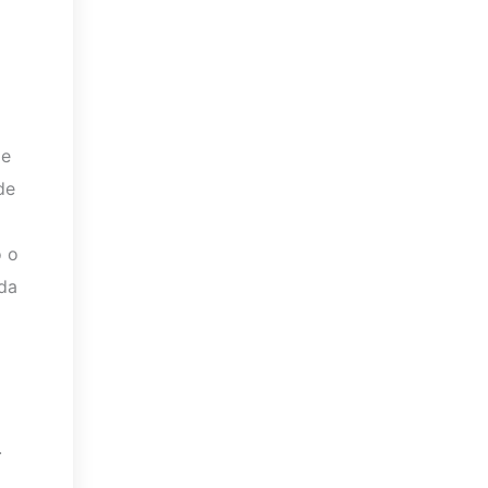
 e
de
o o
 da
.