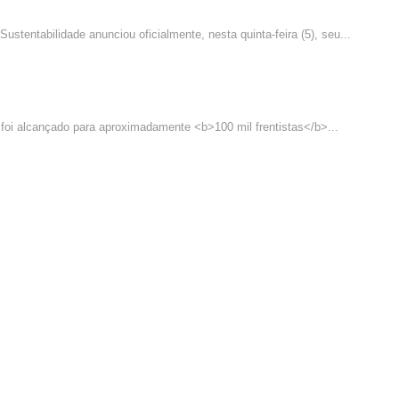
liza Apoio Essencial à Candidatura de Reeleição de Lula
tentabilidade anunciou oficialmente, nesta quinta-feira (5), seu...
 Ganhos Reais e Fortalecimento de Direitos para 100 Mil Tr
 foi alcançado para aproximadamente <b>100 mil frentistas</b>...