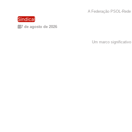
Federação PSOL-Rede Forma
A Federação PSOL-Rede Sus
Sindical
7 de agosto de 2026
Acordo Coletivo de Frentistas em SP:
Um marco significativo