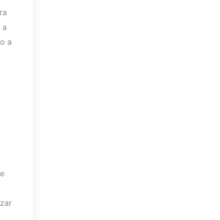
ra
 a
mo a
,
de
izar