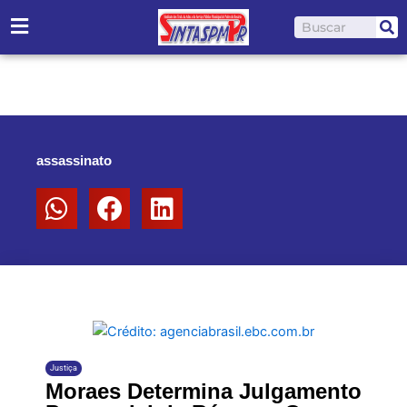
Ir
Pesquisar
para
o
conteúdo
assassinato
Justiça
Moraes Determina Julgamento