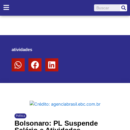
Ir
Pesquisar
para
o
conteúdo
atividades
Política
Bolsonaro: PL Suspende