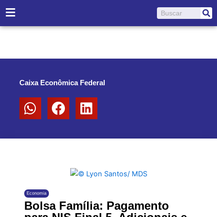
Ir
Pesquisar
para
o
conteúdo
Caixa Econômica Federal
Economia
Bolsa Família: Pagamento