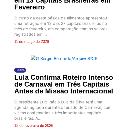
em 13 Capitais Brasileiras em
Fevereiro
O custo da cesta básica de alimentos apresentou
uma retração em 13 das 27 capitais brasileiras no
mês de fevereiro, em comparação com os valores
registrados em ...
11 de março de 2026
Política
Lula Confirma Roteiro Intenso
de Carnaval em Três Capitais
Antes de Missão Internacional
O presidente Luiz Inácio Lula da Silva terá uma
agenda agitada durante o feriado de Carnaval, com
visitas confirmadas a três importantes capitais
brasileiras. A...
13 de fevereiro de 2026