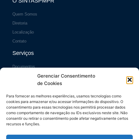
O SINTASPMPR
Quem Somos
Diretoria
Localização
Contato
Serviços
Documentos
Gerenciar Consentimento
Portal da Transparência
de Cookies
Sistema SiscCG
Área do Sócio
Para fornecer as melhores experiências, usamos tecnologias como
cookies para armazenar e/ou acessar informações do dispositivo. O
Links Úteis
consentimento para essas tecnologias nos permitirá processar dados
como comportamento de navegação ou IDs exclusivos neste site. Não
consentir ou retirar o consentimento pode afetar negativamente certos
Repasses ao Município
recursos e funções.
Diário do Município
Contrache Online