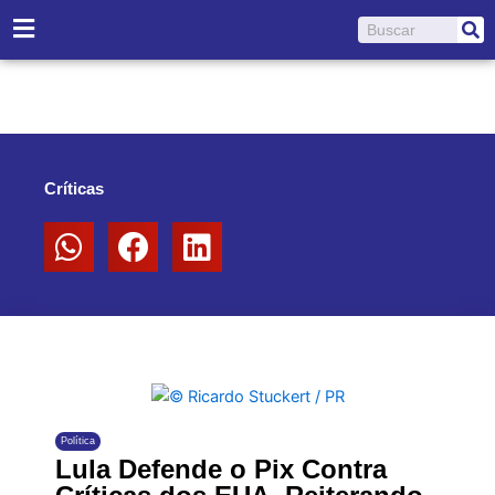
Ir
Pesquisar
para
o
conteúdo
Críticas
Política
Lula Defende o Pix Contra