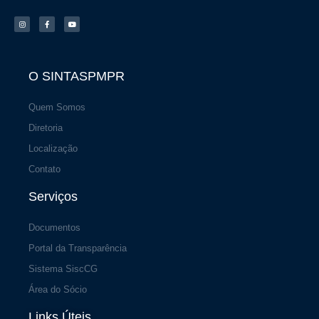
I
F
Y
n
a
o
s
c
u
t
e
t
a
b
u
g
o
b
r
o
e
a
k
m
-
f
O SINTASPMPR
Quem Somos
Diretoria
Localização
Contato
Serviços
Documentos
Portal da Transparência
Sistema SiscCG
Área do Sócio
Links Úteis