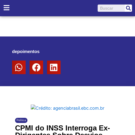
Ir
Pesquisar
para
o
conteúdo
depoimentos
Política
CPMI do INSS Interroga Ex-