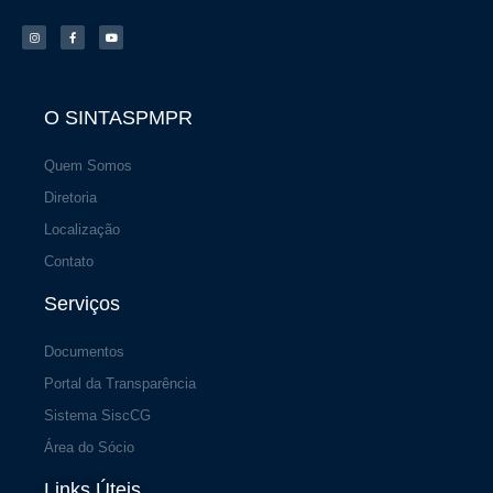
I
F
Y
n
a
o
s
c
u
t
e
t
a
b
u
g
o
b
r
o
e
a
k
m
-
f
O SINTASPMPR
Quem Somos
Diretoria
Localização
Contato
Serviços
Documentos
Portal da Transparência
Sistema SiscCG
Área do Sócio
Links Úteis