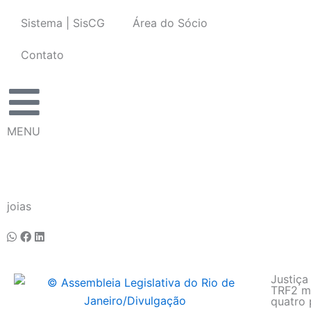
Ir
Sistema | SisCG
Área do Sócio
para
o
Contato
conteúdo
MENU
joias
Justiça
TRF2 ma
quatro 