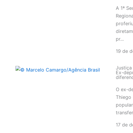
A 1ª Se
Regiona
proferi
direta
pr...
19 de 
Justiça
Ex-dep
diferen
O ex-de
Thiego 
popular
transfe
17 de 