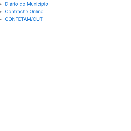
r
e
Diário do Município
a
Contrache Online
m
CONFETAM/CUT