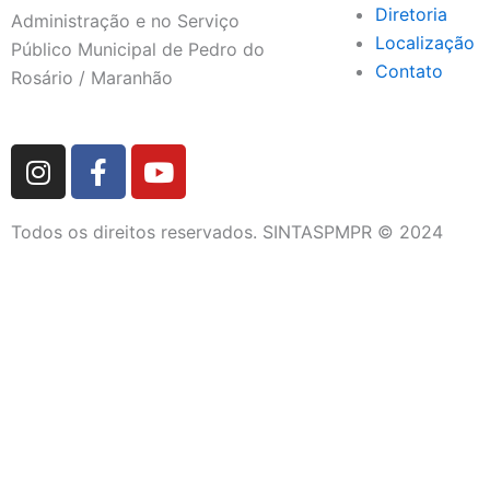
Diretoria
Administração e no Serviço
Localização
Público Municipal de Pedro do
Contato
Rosário / Maranhão
I
F
Y
n
a
o
s
c
u
Todos os direitos reservados. SINTASPMPR © 2024
t
e
t
a
b
u
g
o
b
r
o
e
a
k
m
-
f
DIRETORIA
QUEM SOMOS