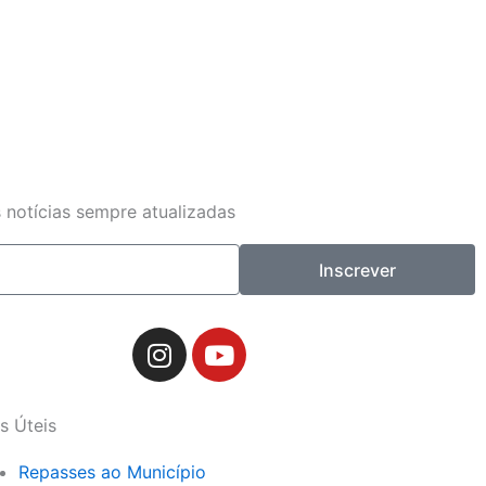
 notícias sempre atualizadas
Inscrever
I
Y
n
o
s
u
t
t
s Úteis
a
u
g
b
Repasses ao Município