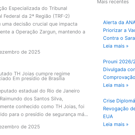
Mais recentes
ção Especializada do Tribunal
l Federal da 2ª Região (TRF-2)
Alerta da AN
u uma decisão crucial que impacta
Priorizar a V
mente a Operação Zargun, mantendo a
Contra o Sar
Leia mais »
dezembro de 2025
Prouni 2026/
Divulgada com
utado TH Joias cumpre regime
Comprovação
ciado Em presídio de Brasília
Leia mais »
putado estadual do Rio de Janeiro
Raimundo dos Santos Silva,
Crise Diplomá
mente conhecido como TH Joias, foi
Revogação de
rido para o presídio de segurança má...
EUA
Leia mais »
dezembro de 2025