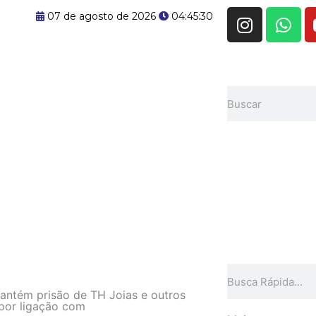
I
W
07 de agosto de 2026
04:45:31
n
h
s
a
t
t
a
s
Pesquisar
g
a
r
p
a
p
m
Pesquisar
ntém prisão de TH Joias e outros
por ligação com