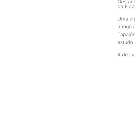
Gestant
da Fioc
Uma cri
atinge 
Tapajós
estudo 
4 de ju