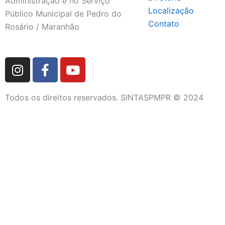
Administração e no Serviço
Localização
Público Municipal de Pedro do
Contato
Rosário / Maranhão
I
F
Y
n
a
o
s
c
u
Todos os direitos reservados. SINTASPMPR © 2024
t
e
t
a
b
u
g
o
b
r
o
e
a
k
m
-
f
DIRETORIA
QUEM SOMOS
FETRAM/CUT-MA