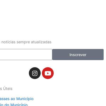
 notícias sempre atualizadas
Inscrever
I
Y
n
o
s
u
t
t
s Úteis
a
u
g
b
asses ao Município
r
e
rio do Município