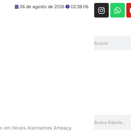
I
W
06 de agosto de 2026
02:28:06
n
h
s
a
t
t
a
s
Pesquisar
g
a
r
p
a
p
m
Pesquisar
io em Níveis Alarmantes Ameaça