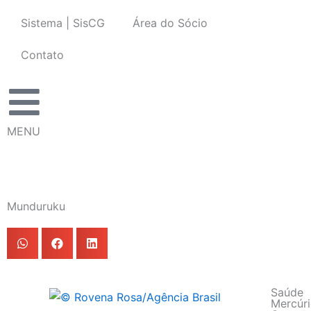
Ir
Sistema | SisCG
Área do Sócio
para
o
Contato
conteúdo
MENU
Munduruku
Saúde
Mercúr