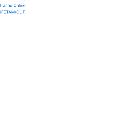
a
trache Online
m
NFETAM/CUT