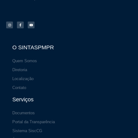
I
F
Y
n
a
o
s
c
u
t
e
t
a
b
u
g
o
b
r
o
e
a
k
m
-
f
O SINTASPMPR
Quem Somos
Diretoria
Localização
Contato
Serviços
Documentos
Portal da Transparência
Sistema SiscCG