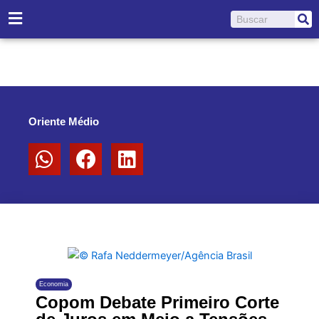
Ir
Pesquisar
para
o
conteúdo
Oriente Médio
Economia
Copom Debate Primeiro Corte