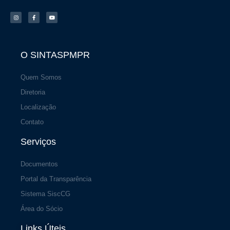
I
F
Y
n
a
o
s
c
u
t
e
t
a
b
u
g
o
b
r
o
e
a
k
m
-
f
O SINTASPMPR
Quem Somos
Diretoria
Localização
Contato
Serviços
Documentos
Portal da Transparência
Sistema SiscCG
Área do Sócio
Links Úteis