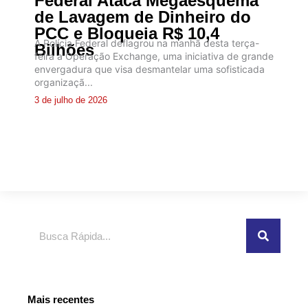
Federal Ataca Megaesquema
de Lavagem de Dinheiro do
PCC e Bloqueia R$ 10,4
A Polícia Federal deflagrou na manhã desta terça-
Bilhões
feira a Operação Exchange, uma iniciativa de grande
envergadura que visa desmantelar uma sofisticada
organizaçã...
3 de julho de 2026
Pesquisar
Mais recentes